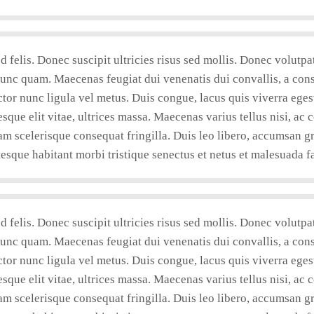
felis. Donec suscipit ultricies risus sed mollis. Donec volutpa
nunc quam. Maecenas feugiat dui venenatis dui convallis, a conse
or nunc ligula vel metus. Duis congue, lacus quis viverra egesta
tesque elit vitae, ultrices massa. Maecenas varius tellus nisi, ac
lam scelerisque consequat fringilla. Duis leo libero, accumsan g
tesque habitant morbi tristique senectus et netus et malesuada f
felis. Donec suscipit ultricies risus sed mollis. Donec volutpa
nunc quam. Maecenas feugiat dui venenatis dui convallis, a conse
or nunc ligula vel metus. Duis congue, lacus quis viverra egesta
tesque elit vitae, ultrices massa. Maecenas varius tellus nisi, ac
lam scelerisque consequat fringilla. Duis leo libero, accumsan g