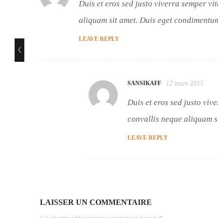
Duis et eros sed justo viverra semper vi
aliquam sit amet. Duis eget condimentum
LEAVE REPLY
o post
 2015
SANSIKAFF
12 mars 2015
Duis et eros sed justo viv
convallis neque aliquam s
LEAVE REPLY
LAISSER UN COMMENTAIRE
Les champs obligatoires sont marqué par un *