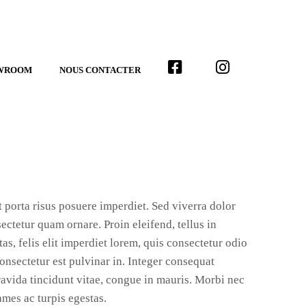
ÉLÉMENT
ÉLÉMENT
WROOM
NOUS CONTACTER
DU
DU
MENU
MENU
t porta risus posuere imperdiet. Sed viverra dolor
ctetur quam ornare. Proin eleifend, tellus in
s, felis elit imperdiet lorem, quis consectetur odio
 consectetur est pulvinar in. Integer consequat
ravida tincidunt vitae, congue in mauris. Morbi nec
ames ac turpis egestas.