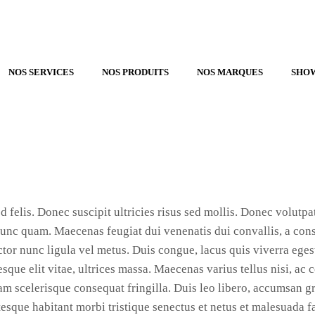
NOS SERVICES
NOS PRODUITS
NOS MARQUES
SHO
felis. Donec suscipit ultricies risus sed mollis. Donec volutpa
nunc quam. Maecenas feugiat dui venenatis dui convallis, a conse
or nunc ligula vel metus. Duis congue, lacus quis viverra egesta
tesque elit vitae, ultrices massa. Maecenas varius tellus nisi, ac
lam scelerisque consequat fringilla. Duis leo libero, accumsan g
tesque habitant morbi tristique senectus et netus et malesuada f