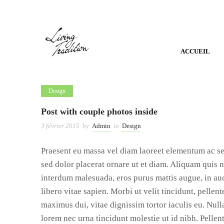
ACCUEIL
Design
Post with couple photos inside
3 février 2015
by
Admin
in
Design
Praesent eu massa vel diam laoreet elementum ac sed 
sed dolor placerat ornare ut et diam. Aliquam quis 
interdum malesuada, eros purus mattis augue, in auct
libero vitae sapien. Morbi ut velit tincidunt, pellen
maximus dui, vitae dignissim tortor iaculis eu. Nul
lorem nec urna tincidunt molestie ut id nibh. Pellen