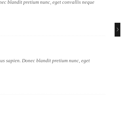
onec blandit pretium nunc, eget convallis neque
Sma
03 F
pus sapien. Donec blandit pretium nunc, eget